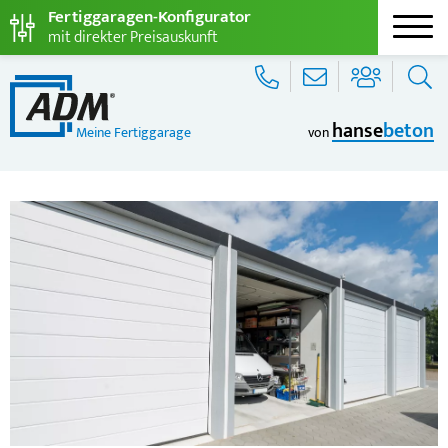
Fertiggaragen-Konfigurator
mit direkter Preisauskunft
hanse
beton
Meine Fertiggarage
von