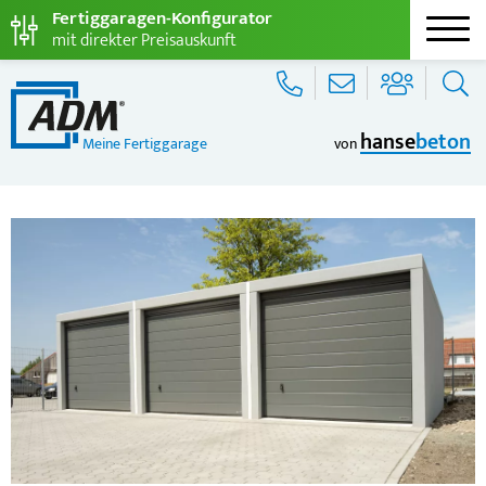
Fertiggaragen-Konfigurator
mit direkter Preisauskunft
hanse
beton
Meine Fertiggarage
von