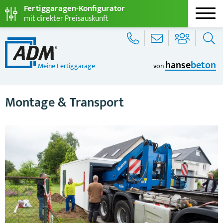
Fertiggaragen-Konfigurator
mit direkter Preisauskunft
hanse
beton
Meine Fertiggarage
von
Montage & Transport