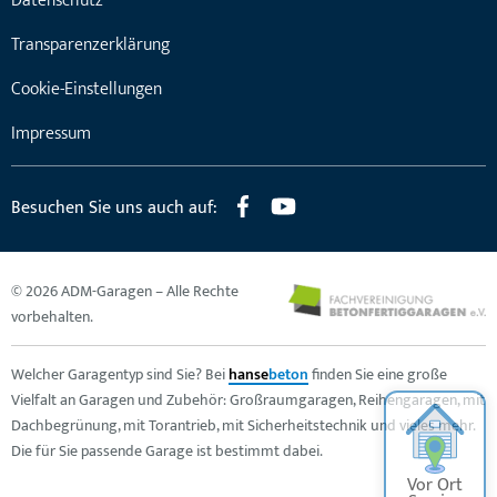
Datenschutz
Transparenzerklärung
Cookie-Einstellungen
Impressum
Besuchen Sie uns auch auf:
© 2026 ADM-Garagen – Alle Rechte
vorbehalten.
Welcher Garagentyp sind Sie? Bei
hanse
beton
finden Sie eine große
Vielfalt an Garagen und Zubehör: Großraumgaragen, Reihengaragen, mit
Dachbegrünung, mit Torantrieb, mit Sicherheitstechnik und vieles mehr.
Die für Sie passende Garage ist bestimmt dabei.
Vor Ort