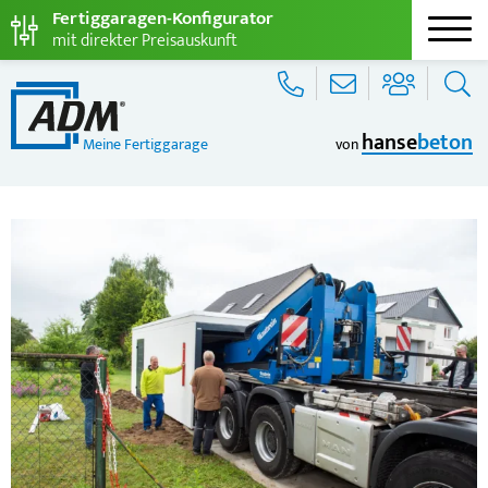
Fertiggaragen-Konfigurator
mit direkter Preisauskunft
hanse
beton
Meine Fertiggarage
von