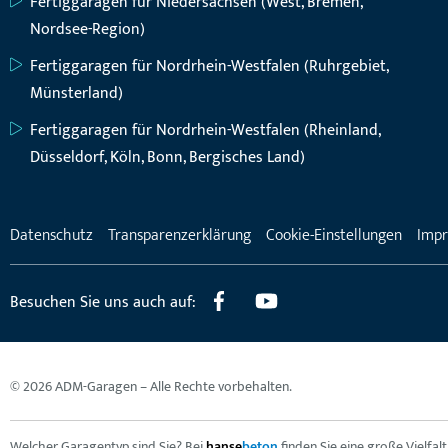
Fertiggaragen für Niedersachsen (West, Bremen,
Nordsee-Region)
Fertiggaragen für Nordrhein-Westfalen (Ruhrgebiet,
Münsterland)
Fertiggaragen für Nordrhein-Westfalen (Rheinland,
Düsseldorf, Köln, Bonn, Bergisches Land)
Datenschutz
Transparenzerklärung
Cookie-Einstellungen
Imp
Besuchen Sie uns auch auf:
© 2026 ADM-Garagen – Alle Rechte vorbehalten.
Welcher Garagentyp sind Sie? Bei
hanse
beton
finden Sie eine große Vielfa