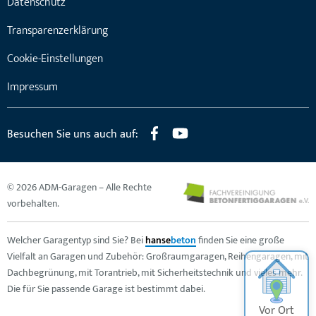
Datenschutz
Transparenzerklärung
Cookie-Einstellungen
Impressum
Besuchen Sie uns auch auf:
© 2026 ADM-Garagen – Alle Rechte
vorbehalten.
Welcher Garagentyp sind Sie? Bei
hanse
beton
finden Sie eine große
Vielfalt an Garagen und Zubehör: Großraumgaragen, Reihengaragen, mit
Dachbegrünung, mit Torantrieb, mit Sicherheitstechnik und vieles mehr.
Die für Sie passende Garage ist bestimmt dabei.
Vor Ort