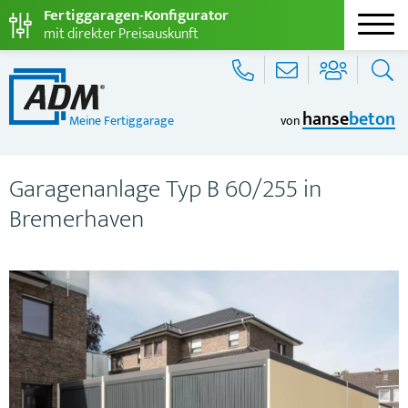
Fertiggaragen-Konfigurator
mit direkter Preisauskunft
hanse
beton
Meine Fertiggarage
von
Garagenanlage Typ B 60/255 in
Bremerhaven