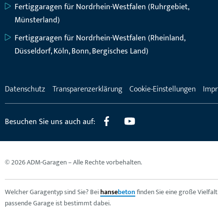
Fertiggaragen für Nordrhein-Westfalen (Ruhrgebiet,
Münsterland)
Fertiggaragen für Nordrhein-Westfalen (Rheinland,
Düsseldorf, Köln, Bonn, Bergisches Land)
Datenschutz
Transparenzerklärung
Cookie-Einstellungen
Imp
Besuchen Sie uns auch auf:
© 2026 ADM-Garagen – Alle Rechte vorbehalten.
Welcher Garagentyp sind Sie? Bei
hanse
beton
finden Sie eine große Vielfa
passende Garage ist bestimmt dabei.