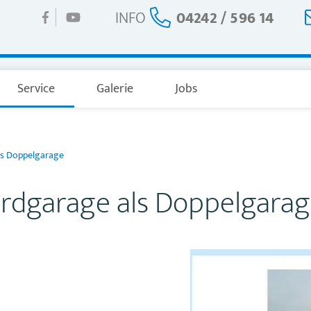
INFO
04242 / 596 14
Service
Galerie
Jobs
s Doppelgarage
dgarage als Doppelgara