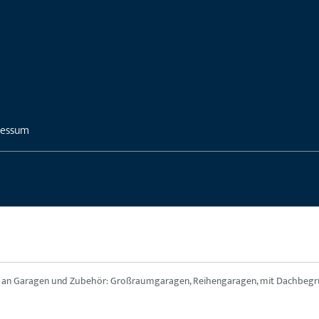
ressum
lt an Garagen und Zubehör: Großraumgaragen, Reihengaragen, mit Dachbegrünu