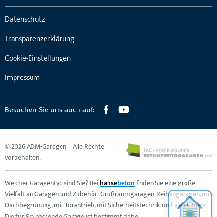
Datenschutz
Transparenzerklärung
Cookie-Einstellungen
Impressum
Besuchen Sie uns auch auf:
© 2026 ADM-Garagen – Alle Rechte
vorbehalten.
Welcher Garagentyp sind Sie? Bei
hanse
beton
finden Sie eine große
Vielfalt an Garagen und Zubehör: Großraumgaragen, Reihengaragen, mit
Dachbegrünung, mit Torantrieb, mit Sicherheitstechnik und vieles mehr.
Die für Sie passende Garage ist bestimmt dabei.