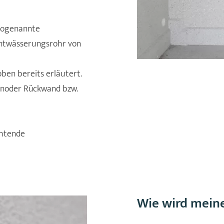
 sogenannte
Entwässerungsrohr von
en bereits erläutert.
enoder Rückwand bzw.
chtende
Wie wird meine