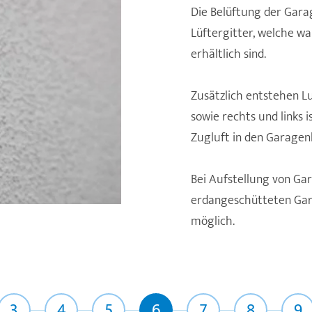
Die Belüftung der Gara
Lüftergitter, welche wa
erhältlich sind.
Zusätzlich entstehen L
sowie rechts und links i
Zugluft in den Garagenk
Bei Aufstellung von Ga
erdangeschütteten Gara
möglich.
3
4
5
6
7
8
9