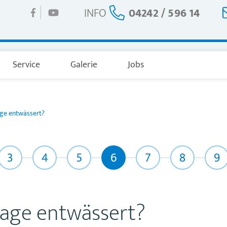
INFO
04242 / 596 14
Service
Galerie
Jobs
ge entwässert?
3
4
5
6
7
8
9
rage entwässert?