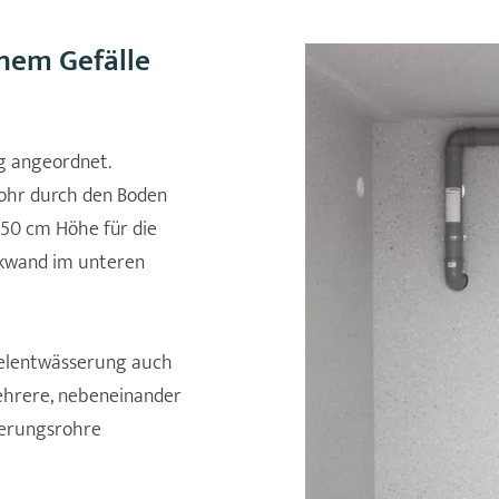
inem Gefälle
ig angeordnet.
rohr durch den Boden
150 cm Höhe für die
ckwand im unteren
nzelentwässerung auch
ehrere, nebeneinander
serungsrohre